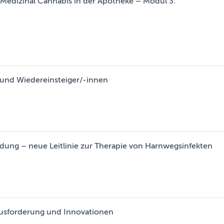
Medizinal Cannabis in der Apotheke – Modul 3:
 und Wiedereinsteiger/-innen
ung – neue Leitlinie zur Therapie von Harnwegsinfekten
ausforderung und Innovationen