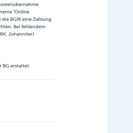
e Kostenübernahme
Thema "Online
lte die BGW eine Zahlung
chten. Bei fehlendem
DRK, Johanniter)
 BG erstattet.