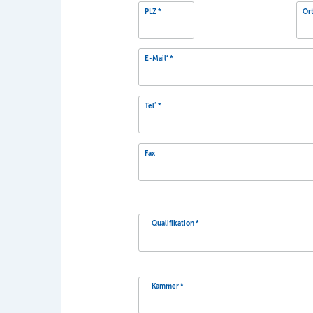
PLZ
Or
*
E-Mail
*
Tel
Fax
Qualifikation
Kammer