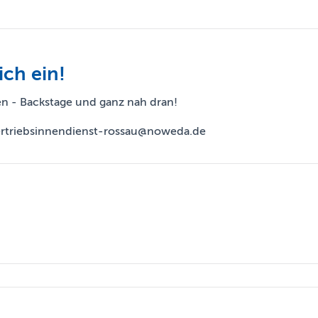
ich ein!
en - Backstage und ganz nah dran!
vertriebsinnendienst-rossau@noweda.de